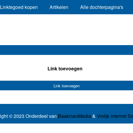
Linktegoed kopen
Artikelen
Alle dochterpagina's
Link toevoegen
Link toevoegen
ight © 2023 Onderdeel van
BaakmanMedia
&
Vrolijk Internet S